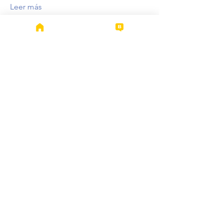
Leer más
Miembros
Patricio López Orellana
Seguir
Mauricio Cabezas
Seguir
Ver todos los miembros (2)
SOCHICCAR
secretaria@sochiof.cl
©2025 por SOCHICCAR