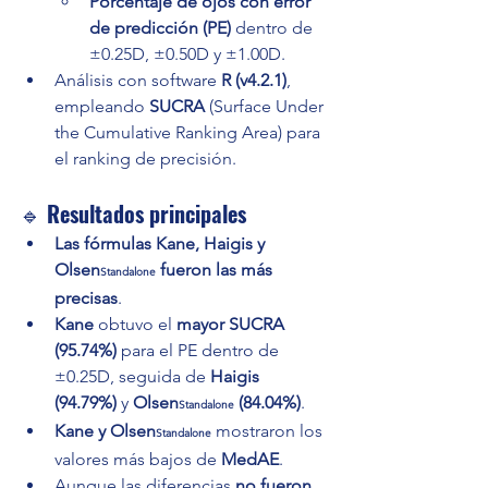
Porcentaje de ojos con error 
de predicción (PE)
 dentro de 
±0.25D, ±0.50D y ±1.00D.
Análisis con software 
R (v4.2.1)
, 
empleando 
SUCRA
 (Surface Under 
the Cumulative Ranking Area) para 
el ranking de precisión.
🔹 
Resultados principales
Las fórmulas Kane, Haigis y 
Olsen
 fueron las más 
Standalone
precisas
.
Kane
 obtuvo el 
mayor SUCRA 
(95.74%)
 para el PE dentro de 
±0.25D, seguida de 
Haigis 
(94.79%)
 y 
Olsen
 (84.04%)
.
Standalone
Kane y Olsen
 mostraron los 
Standalone
valores más bajos de 
MedAE
.
Aunque las diferencias 
no fueron 