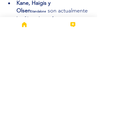
Kane, Haigis y 
Olsen
 son actualmente 
Standalone
las fórmulas 
más 
confiables
 para el cálculo del 
poder de IOL en ojos con 
AL 
< 22 mm
Se requieren estudios amplios 
para confirmar su 
superioridad en casos de 
Hipermetropía Extrema
 o 
Nanoftalmos
.
LIO
Catarata