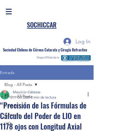
SOCHICCAR
Log In
Sociedad Chilena de Córnea Catarata y Cirugía Refractiva
Grupo Oficial de la
Entrada
Blog - All Posts
Mauricio Cabezas
Blog - All Posts
17 oct 2025
2 min de lectura
“Precisión de las Fórmulas de
Córnea
Cálculo del Poder de LIO en
Catarata
1178 ojos con Longitud Axial
LIO