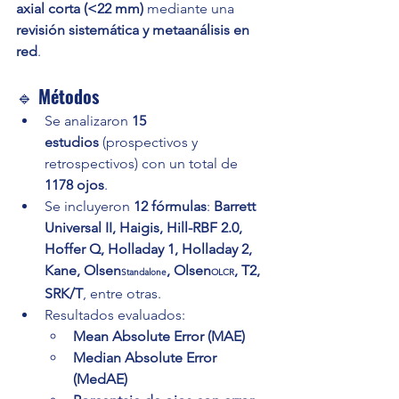
axial corta (<22 mm)
 mediante una 
revisión sistemática y metaanálisis en 
red
.
🔹 
Métodos
Se analizaron 
15 
estudios
 (prospectivos y 
retrospectivos) con un total de 
1178 ojos
.
Se incluyeron 
12 fórmulas
: 
Barrett 
Universal II, Haigis, Hill-RBF 2.0, 
Hoffer Q, Holladay 1, Holladay 2, 
Kane, Olsen
, Olsen
, T2, 
Standalone
OLCR
SRK/T
, entre otras.
Resultados evaluados:
Mean Absolute Error (MAE)
Median Absolute Error 
(MedAE)